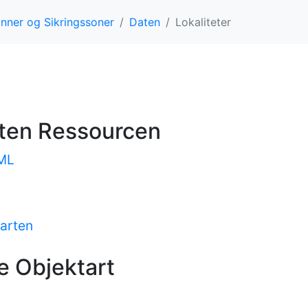
minner og Sikringssoner
Daten
Lokaliteter
sten Ressourcen
TML
Karten
e Objektart