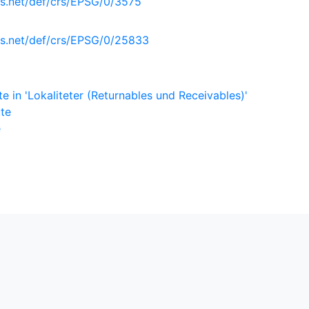
s.net/def/crs/EPSG/0/3575
is.net/def/crs/EPSG/0/25833
 in 'Lokaliteter (Returnables und Receivables)'
ute
e